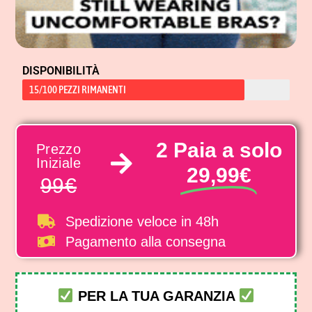
DISPONIBILITÀ
15/100 PEZZI RIMANENTI
2 Paia a solo
Prezzo
Iniziale
29,99€
99€
Spedizione veloce
in 48h
Pagamento alla consegna
PER LA TUA GARANZIA