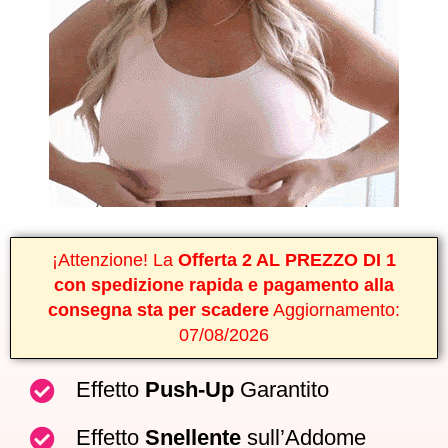
¡Attenzione! La
Offerta 2 AL PREZZO DI 1
con spedizione rapida e pagamento alla
consegna sta per scadere
Aggiornamento:
07/08/2026
Effetto
Push-Up
Garantito
Effetto
Snellente
sull’Addome