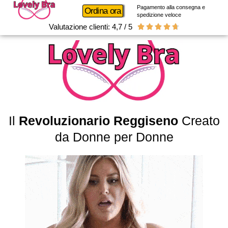
Pagamento alla consegna e
Ordina ora
spedizione veloce
Valutazione clienti: 4,7 / 5





Il
Revoluzionario Reggiseno
Creato
da Donne per Donne