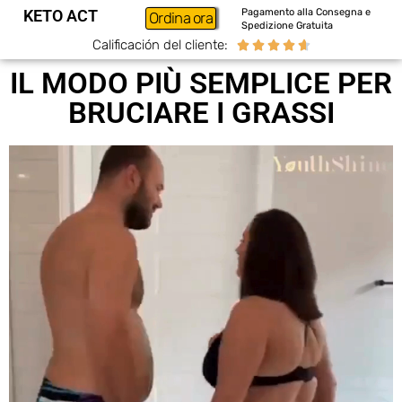
KETO ACT
Pagamento alla Consegna e
Ordina ora
Spedizione Gratuita
Calificación del cliente:





IL MODO PIÙ SEMPLICE PER
BRUCIARE I GRASSI