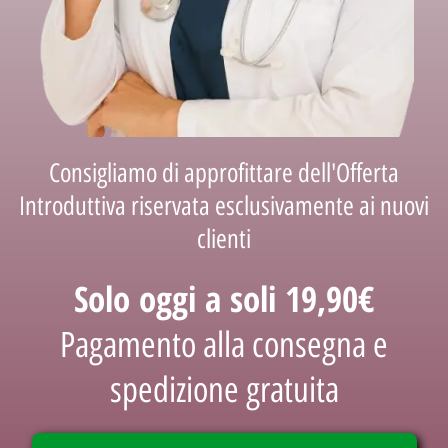
Consigliamo di approfittare dell'Offerta
Introduttiva riservata esclusivamente ai nuovi
clienti
Solo oggi a soli 19,90€
Pagamento alla consegna e
spedizione gratuita